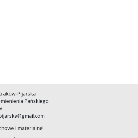
Kraków-Pijarska
zemienienia Pańskiego
w
umpijarska@gmail.com
howe i materialne!