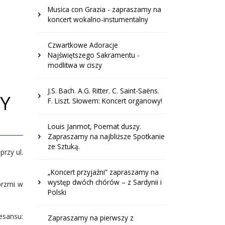
Musica con Grazia - zapraszamy na
koncert wokalno-instumentalny
Czwartkowe Adoracje
Najświętszego Sakramentu -
modlitwa w ciszy
J.S. Bach. A.G. Ritter. C. Saint-Saëns.
MY
F. Liszt. Słowem: Koncert organowy!
Louis Janmot, Poemat duszy.
Zapraszamy na najbliższe Spotkanie
ze Sztuką.
przy ul.
„Koncert przyjaźni” zapraszamy na
występ dwóch chórów – z Sardynii i
brzmi w
Polski
esansu:
Zapraszamy na pierwszy z