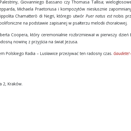
Palestriny, Giovanniego Bassano czy Thomasa Tallisa; wielogłosowe
pparda, Michaela Praetoriusa i kompozytów niesłusznie zapomniany
Hippolita Chamatterò di Negri, którego utwór
Puer natus est
nobis prz
olifoniczne na podstawie zapisanej w psałterzu melodii chorałowej.
erta Coopera, który ceremonialnie rozbrzmiewał w pierwszy dzień
adosną nowinę z przyjścia na świat Jezusa.
em Polskiego Radia – Lusławice przeżywać ten radosny czas.
Gaudete! 
ka 2, Kraków.