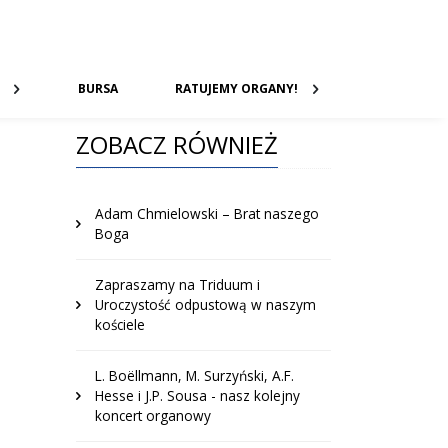
BURSA
RATUJEMY ORGANY!
ZOBACZ RÓWNIEŻ
Adam Chmielowski – Brat naszego
Boga
Zapraszamy na Triduum i
Uroczystość odpustową w naszym
kościele
L. Boëllmann, M. Surzyński, A.F.
Hesse i J.P. Sousa - nasz kolejny
koncert organowy