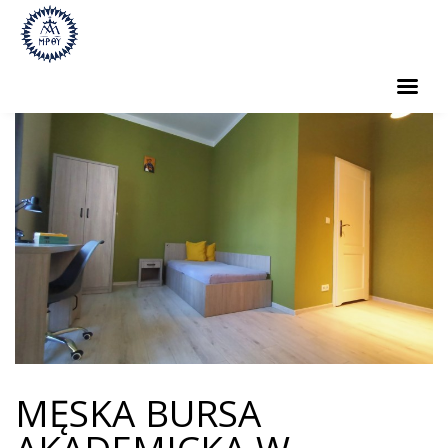
KOŚCIÓŁ
KRYPTA
KLASZTOR
DUSZPASTERSTWO
WYDARZENIA KULTURALNE
BURSA
RATUJEMY ORGANY!
MĘSKA BURSA