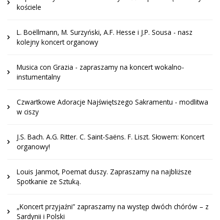
kościele
L. Boëllmann, M. Surzyński, A.F. Hesse i J.P. Sousa - nasz
kolejny koncert organowy
Musica con Grazia - zapraszamy na koncert wokalno-
instumentalny
Czwartkowe Adoracje Najświętszego Sakramentu - modlitwa
w ciszy
J.S. Bach. A.G. Ritter. C. Saint-Saëns. F. Liszt. Słowem: Koncert
organowy!
Louis Janmot, Poemat duszy. Zapraszamy na najbliższe
Spotkanie ze Sztuką.
„Koncert przyjaźni” zapraszamy na występ dwóch chórów – z
Sardynii i Polski