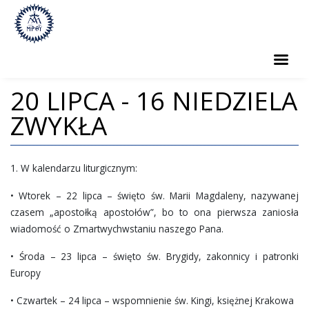
KOŚCIÓŁ
20 LIPCA - 16 NIEDZIELA
ZWYKŁA
KRYPTA
KLASZTOR
1. W kalendarzu liturgicznym:
DUSZPASTERSTWO
• Wtorek – 22 lipca – święto św. Marii Magdaleny, nazywanej
WYDARZENIA KULTURALNE
czasem „apostołką apostołów”, bo to ona pierwsza zaniosła
wiadomość o Zmartwychwstaniu naszego Pana.
BURSA
• Środa – 23 lipca – święto św. Brygidy, zakonnicy i patronki
RATUJEMY ORGANY!
Europy
• Czwartek – 24 lipca – wspomnienie św. Kingi, księżnej Krakowa